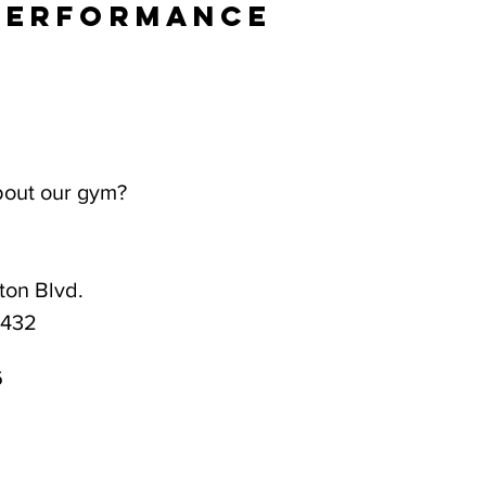
Performance
bout our gym?
on Blvd.
3432
6