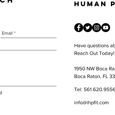
UCH
Human 
Have questions a
Reach Out Today!
1950 NW Boca Rat
8am-1pm
Boca Raton, FL 3
Tel:
561.620.955
d
info@ihpfit.com