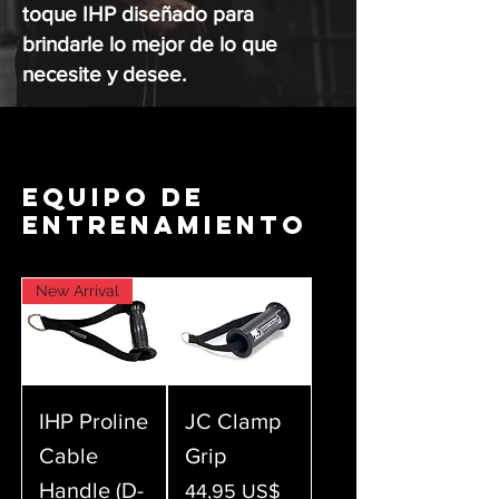
toque IHP diseñado para
brindarle lo mejor de lo que
necesite y desee.
EQUIPO DE
ENTRENAMIENTO
New Arrival
IHP Proline
JC Clamp
Cable
Grip
Handle (D-
Precio
44,95 US$