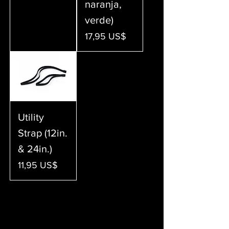
naranja,
verde)
Precio
17,95 US$
Utility
Strap (12in.
& 24in.)
Precio
11,95 US$