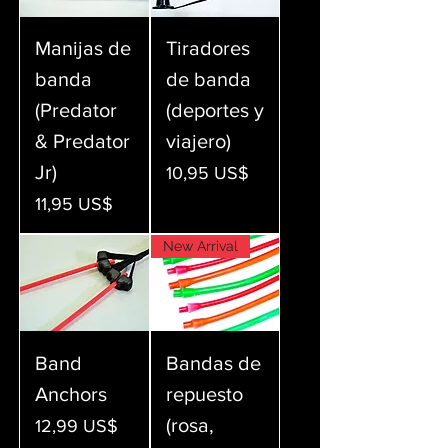
Manijas de
Tiradores
banda
de banda
(Predator
(deportes y
& Predator
viajero)
Jr)
Precio
10,95 US$
Precio
11,95 US$
New Arrival
Band
Bandas de
Anchors
repuesto
(rosa,
Precio
12,99 US$