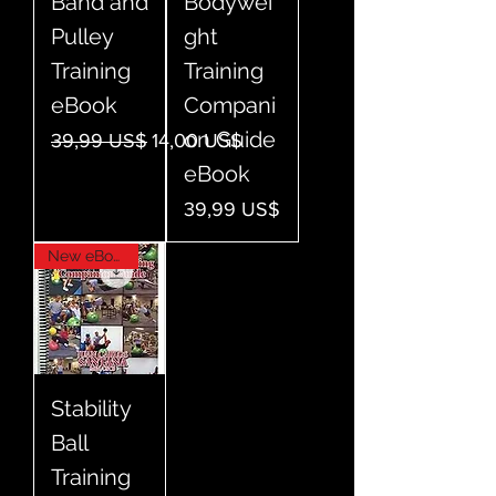
Band and
Bodywei
Pulley
ght
Training
Training
eBook
Compani
on Guide
Precio
Precio de oferta
39,99 US$
14,00 US$
eBook
Precio
39,99 US$
New eBook
Stability
Ball
Training