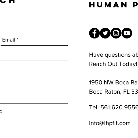
UCH
Human 
Have questions a
Reach Out Today!
1950 NW Boca Rat
8am-1pm
Boca Raton, FL 3
Tel:
561.620.955
d
info@ihpfit.com