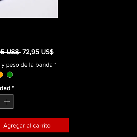
Precio
Precio
95 US$ 
72,95 US$
de
 y peso de la banda
*
oferta
idad
*
Agregar al carrito