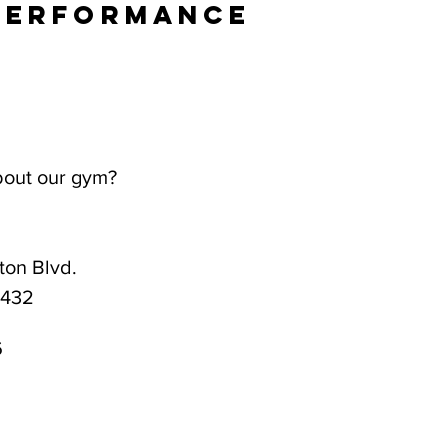
Performance
bout our gym?
on Blvd.
3432
6