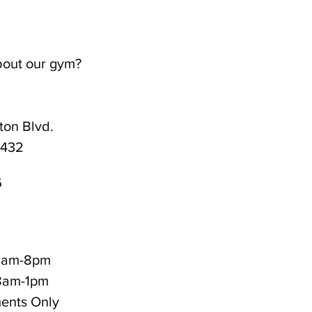
bout our gym?
on Blvd.
3432
6
 6am-8pm
m-1pm
ents Only