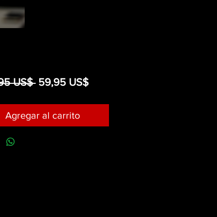
Precio
Precio
,95 US$ 
59,95 US$
de
oferta
Agregar al carrito