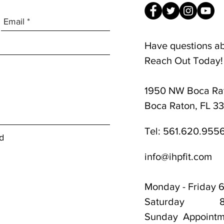
Have questions a
Reach Out Today!
1950 NW Boca Rat
8am-1pm
Boca Raton, FL 3
Tel:
561.620.955
d
info@ihpfit.com
Monday - Friday
Saturday 8a
Sunday Appointm